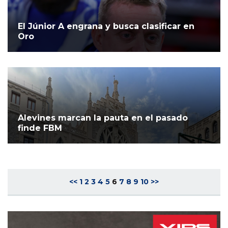
El Júnior A engrana y busca clasificar en
Oro
Alevines marcan la pauta en el pasado
finde FBM
<<
1
2
3
4
5
6
7
8
9
10
>>