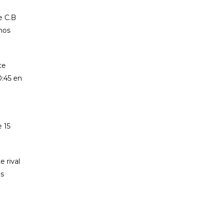
e C.B
mos
te
0:45 en
 15
 rival
os