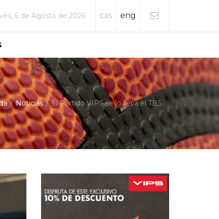
cas
eng
ves, 6 de Agosto de 2026
S
da
Noticias
El Partido VIPS se lo lleva el TBS