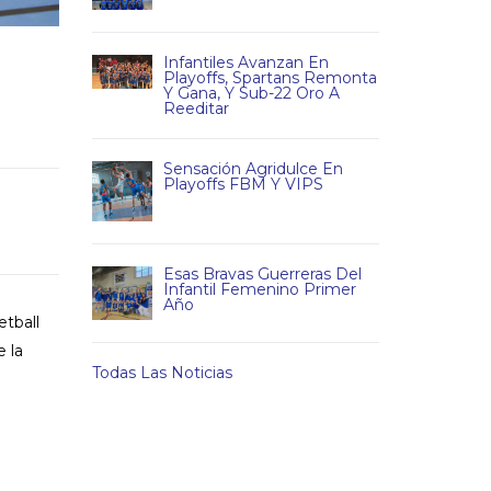
Infantiles Avanzan En
Playoffs, Spartans Remonta
Y Gana, Y Sub-22 Oro A
Reeditar
Sensación Agridulce En
Playoffs FBM Y VIPS
Esas Bravas Guerreras Del
Infantil Femenino Primer
Año
etball
 la
Todas Las Noticias