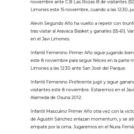
noviembre ante C.B Las Rozas B de visitantes (50-
Limones este 15 noviembre, cuando a las 12:30, 
Alevín Segundo Año ha vuelto a repetir con triunfo
tras visitar al Aravaca Basket y ganarles (55-61). 
en el Javi Limones.
Infantil Femenino Primer Año sigue jugando bien 
este 8 noviembre para seguir felices en la parte m
Limones a las 12:30 ante San José del Parque.
Infantil Femenino Preferente jugó y sigue ganando
visitantes este 8 noviembre. Estaremos en el Ja
Alameda de Osuna 2012.
Infantil Masculino Primer Año otra vez con la victo
de Agustín Sánchez enlazan momentum, y se sitú
empate por la cima. Jugaremos en el Nuria Fernán