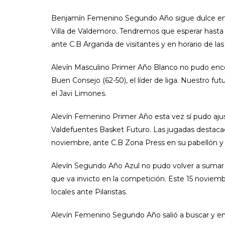
Benjamín Femenino Segundo Año sigue dulce en est
Villa de Valdemoro. Tendremos que esperar hasta
ante C.B Arganda de visitantes y en horario de las 
Alevín Masculino Primer Año Blanco no pudo encon
Buen Consejo (62-50), el líder de liga. Nuestro fut
el Javi Limones.
Alevín Femenino Primer Año esta vez sí pudo ajus
Valdefuentes Basket Futuro. Las jugadas destacad
noviembre, ante C.B Zona Press en su pabellón y en
Alevín Segundo Año Azul no pudo volver a sumar e
que va invicto en la competición. Este 15 novie
locales ante Pilaristas.
Alevín Femenino Segundo Año salió a buscar y en