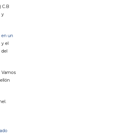
) C.B
 y
A
en un
 y el
 del
d. Vamos
ellón
hel.
tado