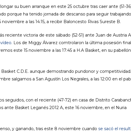
ongar su buen arranque en este 25 octubre tras caer ante (51-36
ando porque ha tenido jornada de descanso para seguir trabajando
 noviembre a las 14:15, a recibir Baloncesto Rivas Sureste B.
más reciente victoria de este sábado (52-51) ante Juan de Austria 
 vídeo.
Los de Miggy Álvarez comtrolaron la última posesión final
itaremos este 15 noviembre a las 17:45 a H.A Basket, en su pabellón
ca Basket C.D.E. aunque demostrando pundonor y competitivida
embre salgamos a San Agustín Los Negrales, a las 12:00 en el pab
nfos seguidos, con el reciente (47-72) en casa de Distrito Carabanc
os ante Basket Leganés 2012 A, este 16 noviembre, en el Nuria
enso, y ganando, tras este 8 noviembre cuando
se sacó el resul