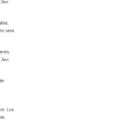
Javi
abla,
to será
anés,
 Javi
de
re. Los
ple