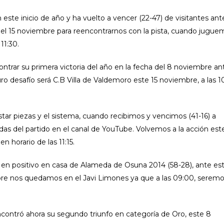
e inicio de año y ha vuelto a vencer (22-47) de visitantes ant
 el 15 noviembre para reencontrarnos con la pista, cuando jugue
11:30.
trar su primera victoria del año en la fecha del 8 noviembre an
uro desafío será C.B Villa de Valdemoro este 15 noviembre, a las 1
tar piezas y el sistema, cuando recibimos y vencimos (41-16) a
as del partido en el canal de YouTube. Volvemos a la acción este
 horario de las 11:15.
n positivo en casa de Alameda de Osuna 2014 (58-28), ante este
mbre nos quedamos en el Javi Limones ya que a las 09:00, serem
contró ahora su segundo triunfo en categoría de Oro, este 8