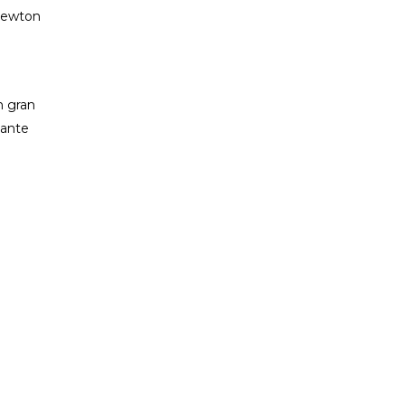
 Newton
n gran
 ante