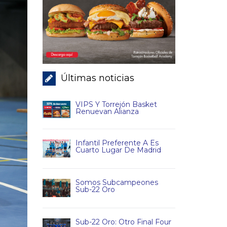
Últimas noticias
VIPS Y Torrejón Basket
Renuevan Alianza
Infantil Preferente A Es
Cuarto Lugar De Madrid
Somos Subcampeones
Sub-22 Oro
Sub-22 Oro: Otro Final Four