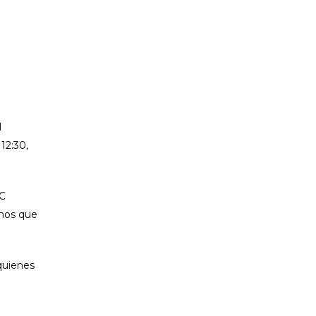
l
12:30,
.C
amos que
quienes