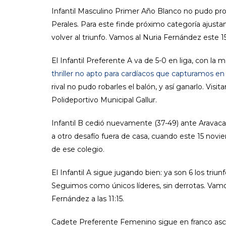
Infantil Masculino Primer Año Blanco no pudo prol
Perales. Para este finde próximo categoría ajust
volver al triunfo. Vamos al Nuria Fernández este 15
El Infantil Preferente A va de 5-0 en liga, con la 
thriller no apto para cardíacos que capturamos en
rival no pudo robarles el balón, y así ganarlo. Vis
Polideportivo Municipal Gallur.
Infantil B cedió nuevamente (37-49) ante Arava
a otro desafío fuera de casa, cuando este 15 novi
de ese colegio.
El Infantil A sigue jugando bien: ya son 6 los triu
Seguimos como únicos líderes, sin derrotas. Vam
Fernández a las 11:15.
Cadete Preferente Femenino sigue en franco asc