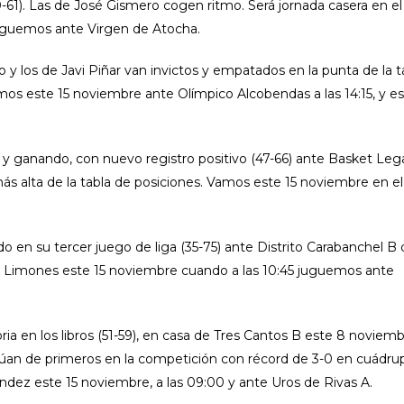
61). Las de José Gismero cogen ritmo. Será jornada casera en el 
juguemos ante Virgen de Atocha.
 y los de Javi Piñar van invictos y empatados en la punta de la t
Vamos este 15 noviembre ante Olímpico Alcobendas a las 14:15, y es
y ganando, con nuevo registro positivo (47-66) ante Basket Leg
ás alta de la tabla de posiciones. Vamos este 15 noviembre en el
 en su tercer juego de liga (35-75) ante Distrito Carabanchel B 
vi Limones este 15 noviembre cuando a las 10:45 juguemos ante
ria en los libros (51-59), en casa de Tres Cantos B este 8 noviemb
an de primeros en la competición con récord de 3-0 en cuádru
dez este 15 noviembre, a las 09:00 y ante Uros de Rivas A.