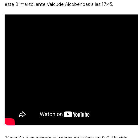
este 8 marzo, ante Valcude Alcobendas a las 17:45.
Júnior A va colocando su marca en la fase en 9-0. Ha sido