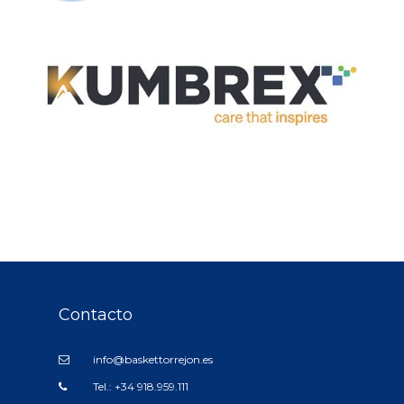
Contacto
info@baskettorrejon.es
Tel.: +34 918.959.111