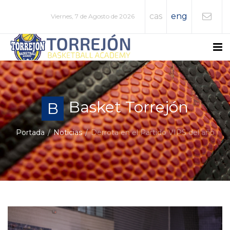
cas
eng
Viernes, 7 de Agosto de 2026
Basket Torrejón
B
Portada
Noticias
Derrota en el Partido VIPS del año