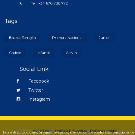
Tel.: +34 670.788.772
Tags
Basket Torrejón
Primera Nacional
Junior
Cadete
Infantil
Alevín
Social Link
Facebook
Twitter
Instagram
© 2026.
Aviso Legal
|
Política Privacidad
|
Política Cookies
Esta web utiliza cookies. Si sigues navegando, entendemos que aceptas estas condiciones de