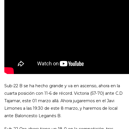
Sub-22 B se ha hecho grande y va en ascenso, ahora en la
cuarta posición con 11-6 de récord. Victoria (57-70) ante C.D
Tajamar, este 01 marzo allá. Ahora jugaremos en el Javi
Limones a las 19:30 de este 8 marzo, y haremos de local
ante Baloncesto Leganés B.
Sub-22 Oro ahora tiene un 18-0 en la competición, tras