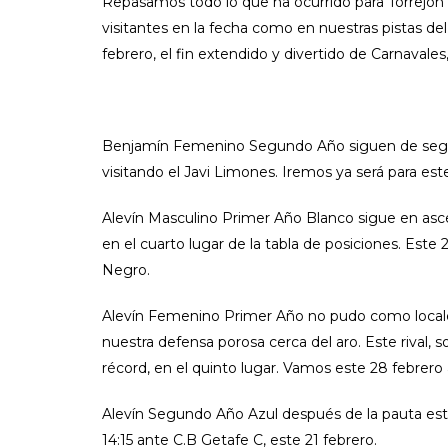
Repasamos todo lo que ha ocurrido para Torrejón
visitantes en la fecha como en nuestras pistas del
febrero, el fin extendido y divertido de Carnavales
Benjamín Femenino Segundo Año siguen de segunda
visitando el Javi Limones. Iremos ya será para este 
Alevín Masculino Primer Año Blanco sigue en ascen
en el cuarto lugar de la tabla de posiciones. Este
Negro.
Alevín Femenino Primer Año no pudo como locales
nuestra defensa porosa cerca del aro. Este rival, 
récord, en el quinto lugar. Vamos este 28 febrero
Alevín Segundo Año Azul después de la pauta este 14
14:15 ante C.B Getafe C, este 21 febrero.