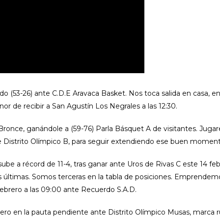
do (53-26) ante C.D.E Aravaca Basket. Nos toca salida en casa, en 
r de recibir a San Agustín Los Negrales a las 12:30.
de Bronce, ganándole a (59-76) Parla Básquet A de visitantes. Jug
nte Distrito Olímpico B, para seguir extendiendo ese buen moment
ube a récord de 11-4, tras ganar ante Uros de Rivas C este 14 fe
as últimas. Somos terceras en la tabla de posiciones. Emprendem
febrero a las 09:00 ante Recuerdo S.A.D.
ero en la pauta pendiente ante Distrito Olímpico Musas, marca r