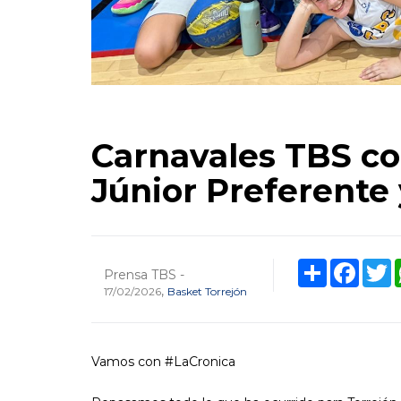
Carnavales TBS co
Júnior Preferente
Share
Faceb
T
Prensa TBS -
,
17/02/2026
Basket Torrejón
Vamos con #LaCronica