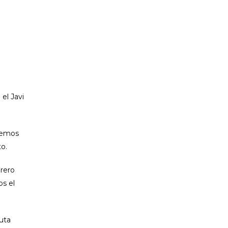
el Javi
aremos
o.
brero
os el
uta