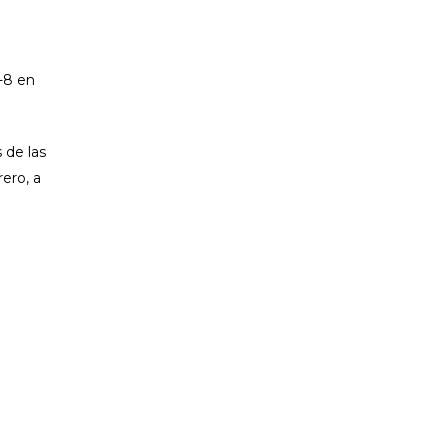
e
-8 en
 de las
ero, a