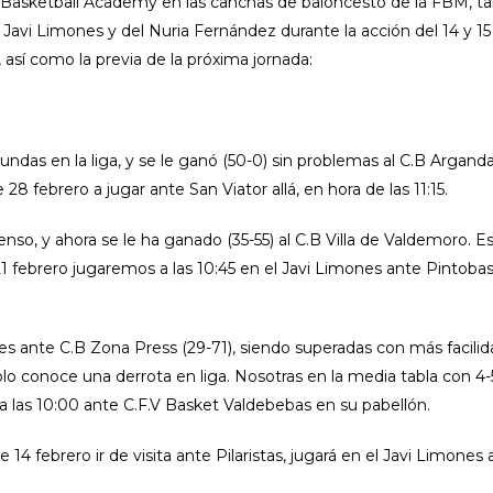
 Basketball Academy en las canchas de baloncesto de la FBM, t
 Javi Limones y del Nuria Fernández durante la acción del 14 y 15
, así como la previa de la próxima jornada:
s en la liga, y se le ganó (50-0) sin problemas al C.B Argand
28 febrero a jugar ante San Viator allá, en hora de las 11:15.
so, y ahora se le ha ganado (35-55) al C.B Villa de Valdemoro. 
 21 febrero jugaremos a las 10:45 en el Javi Limones ante Pintoba
 ante C.B Zona Press (29-71), siendo superadas con más facilid
solo conoce una derrota en liga. Nosotras en la media tabla con 4-
 a las 10:00 ante C.F.V Basket Valdebebas en su pabellón.
 febrero ir de visita ante Pilaristas, jugará en el Javi Limones a