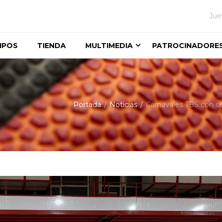
Jue
IPOS
TIENDA
MULTIMEDIA
PATROCINADORE
Portada
Noticias
Carnavales TBS con se