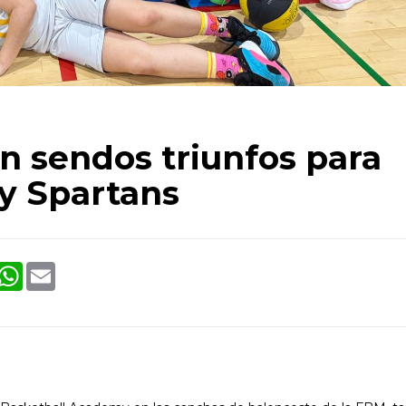
n sendos triunfos para
 y Spartans
ook
witter
WhatsApp
Email