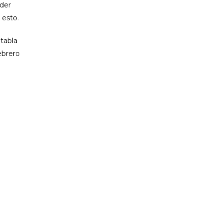
íder
 esto.
 tabla
ebrero