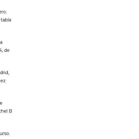
ero.
 tabla
la
4, de
drid,
uez
te
chel B
urso.