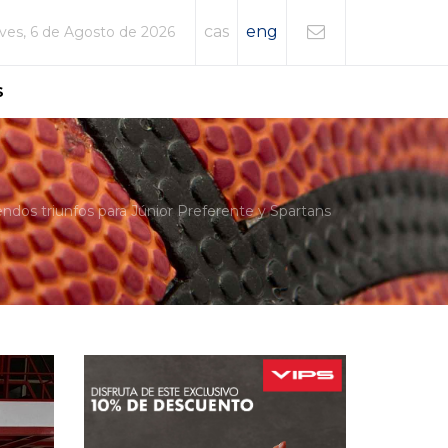
cas
eng
ves, 6 de Agosto de 2026
S
ndos triunfos para Júnior Preferente y Spartans