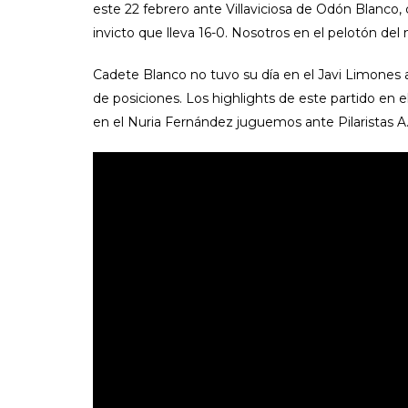
este 22 febrero ante Villaviciosa de Odón Blanco, 
invicto que lleva 16-0. Nosotros en el pelotón de
Cadete Blanco no tuvo su día en el Javi Limones an
de posiciones. Los highlights de este partido en 
en el Nuria Fernández juguemos ante Pilaristas A. 