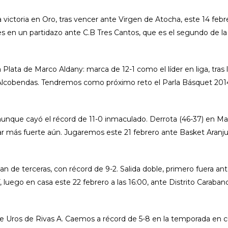
ictoria en Oro, tras vencer ante Virgen de Atocha, este 14 febr
s en un partidazo ante C.B Tres Cantos, que es el segundo de la
ata de Marco Aldany: marca de 12-1 como el líder en liga, tras 
co Alcobendas. Tendremos como próximo reto el Parla Básquet 201
 aunque cayó el récord de 11-0 inmaculado. Derrota (46-37) en Ma
jar más fuerte aún. Jugaremos este 21 febrero ante Basket Aranj
n de terceras, con récord de 9-2. Salida doble, primero fuera an
, luego en casa este 22 febrero a las 16:00, ante Distrito Caraban
te Uros de Rivas A. Caemos a récord de 5-8 en la temporada en c