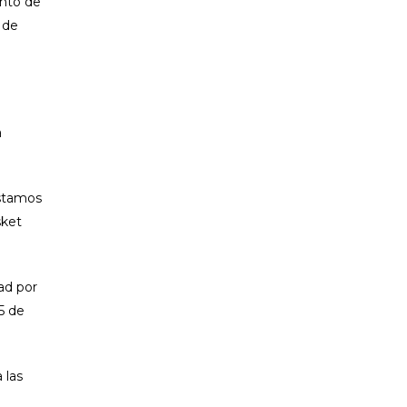
anto de
 de
a
Estamos
sket
ad por
5 de
 las