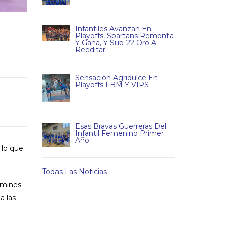
Infantiles Avanzan En
Playoffs, Spartans Remonta
Y Gana, Y Sub-22 Oro A
Reeditar
Sensación Agridulce En
Playoffs FBM Y VIPS
Esas Bravas Guerreras Del
Infantil Femenino Primer
Año
 lo que
Todas Las Noticias
amines
a las