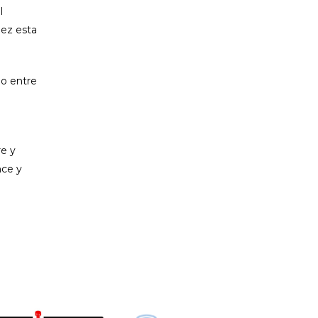
l
dez esta
o entre
re y
nce y